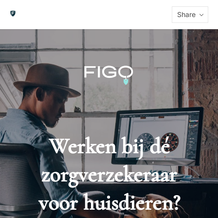
Share
Werken bij dé
zorgverzekeraar
voor huisdieren?