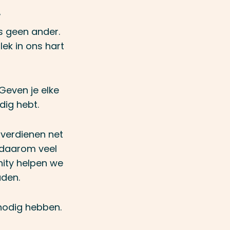
.
ls geen ander.
ek in ons hart
 Geven je elke
dig hebt.
 verdienen net
 daarom veel
ity helpen we
uden.
 nodig hebben.