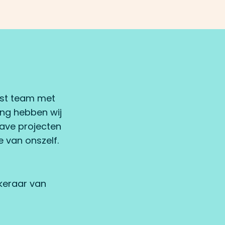
iast team met
ding hebben wij
ave projecten
e van onszelf.
ekeraar van