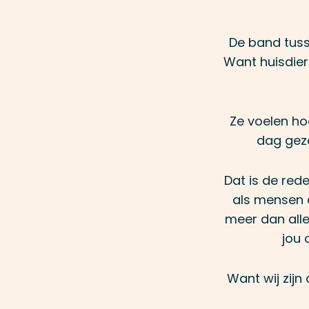
De band tusse
Want huisdier
Ze voelen hoe
dag geze
Dat is de red
als mensen 
meer dan all
jou 
Want wij zijn