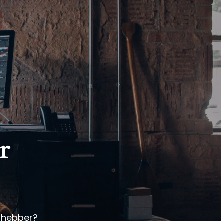
r
iefhebber?