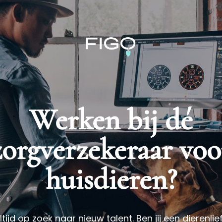
Werken bij dé
zorgverzekeraar voo
huisdieren?
altijd op zoek naar nieuw talent. Ben jij een dierenl